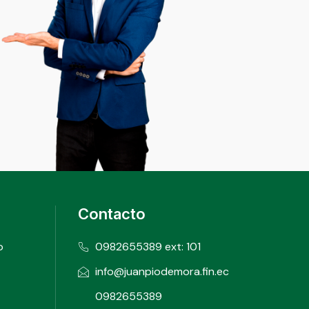
Contacto
o
0982655389 ext: 101
info@juanpiodemora.fin.ec
0982655389